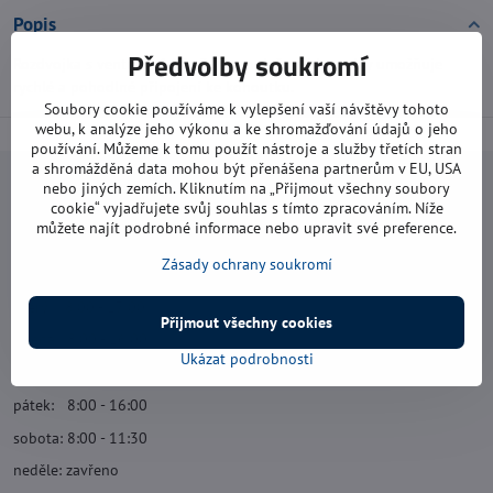
Popis
Předvolby soukromí
Rozdvojka s ventilem 1/2" - 3/4" pro dvě rychlospojky umožňuje
rychlé a pohodlné připojení ke kohoutku.
Soubory cookie používáme k vylepšení vaší návštěvy tohoto
webu, k analýze jeho výkonu a ke shromažďování údajů o jeho
používání. Můžeme k tomu použít nástroje a služby třetích stran
a shromážděná data mohou být přenášena partnerům v EU, USA
nebo jiných zemích. Kliknutím na „Přijmout všechny soubory
Navštivte nás
cookie“ vyjadřujete svůj souhlas s tímto zpracováním. Níže
můžete najít podrobné informace nebo upravit své preference.
Otevírací doba:
Zásady ochrany soukromí
pondělí: 8:00 - 16:00
úterý: 8:00 - 17:00
Přijmout všechny cookies
středa: 8:00 - 16:00
Ukázat podrobnosti
čtvrtek: 8:00 - 17:00
pátek: 8:00 - 16:00
sobota: 8:00 - 11:30
neděle: zavřeno