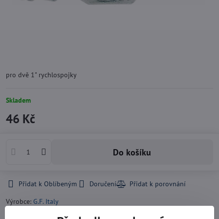
pro dvě 1" rychlospojky
Skladem
46 Kč
Do košíku
Přidat k Oblíbeným
Doručení
Výrobce:
G.F. Italy