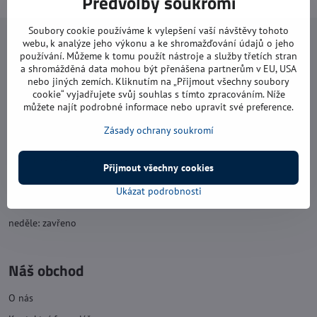
Předvolby soukromí
Soubory cookie používáme k vylepšení vaší návštěvy tohoto
Navštivte nás
webu, k analýze jeho výkonu a ke shromažďování údajů o jeho
používání. Můžeme k tomu použít nástroje a služby třetích stran
a shromážděná data mohou být přenášena partnerům v EU, USA
Otevírací doba:
nebo jiných zemích. Kliknutím na „Přijmout všechny soubory
cookie“ vyjadřujete svůj souhlas s tímto zpracováním. Níže
pondělí: 8:00 - 16:00
můžete najít podrobné informace nebo upravit své preference.
úterý: 8:00 - 17:00
Zásady ochrany soukromí
středa: 8:00 - 16:00
čtvrtek: 8:00 - 17:00
Přijmout všechny cookies
pátek: 8:00 - 16:00
Ukázat podrobnosti
sobota: 8:00 - 11:30
neděle: zavřeno
Náš obchod
O nás