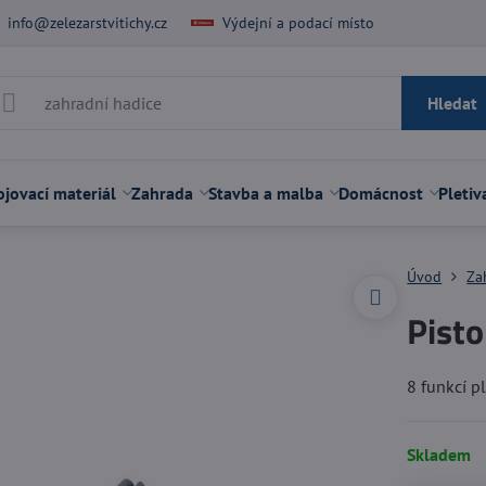
info@zelezarstvitichy.cz
Výdejní a podací místo
Hledat
jovací materiál
Zahrada
Stavba a malba
Domácnost
Pletiv
Úvod
Za
Pisto
8 funkcí p
Skladem