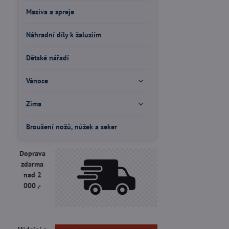
Maziva a spreje
Náhradní díly k žaluziím
Dětské nářadí
Vánoce
Zima
Broušení nožů, nůžek a seker
Doprava
zdarma
nad 2
000 ,-