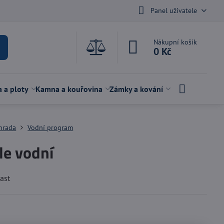
Panel uživatele
Nákupní košík
0 Kč
a a ploty
Kamna a kouřovina
Zámky a kování
hrada
Vodní program
le vodní
last