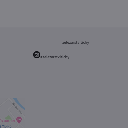
zelezarstvitichy
#zelezarstvitichy