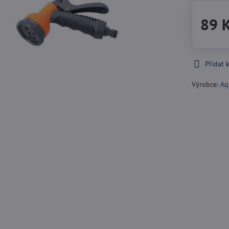
89 
Přidat 
Výrobce:
Aq