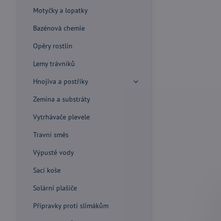
Motyčky a lopatky
Bazénová chemie
Opěry rostlin
Lemy trávníků
Hnojiva a postřiky
Zemina a substráty
Vytrhávače plevele
Travní směs
Výpustě vody
Sací koše
Solární plašiče
Přípravky proti slimákům