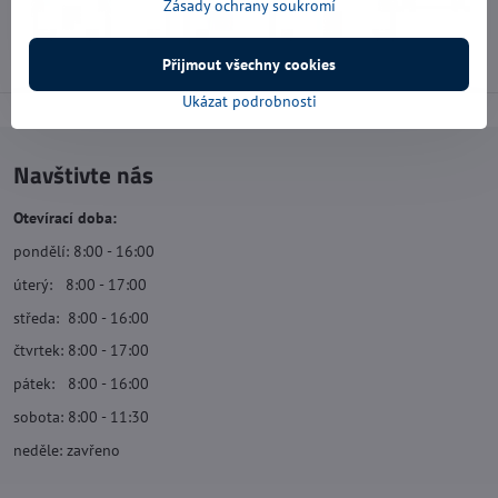
Zásady ochrany soukromí
Přijmout všechny cookies
Ukázat podrobnosti
Navštivte nás
Otevírací doba:
pondělí: 8:00 - 16:00
úterý: 8:00 - 17:00
středa: 8:00 - 16:00
čtvrtek: 8:00 - 17:00
pátek: 8:00 - 16:00
sobota: 8:00 - 11:30
neděle: zavřeno