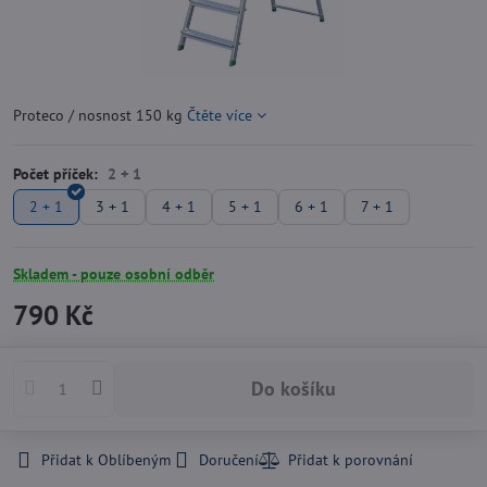
Proteco / nosnost 150 kg
Čtěte více
Počet příček:
2 + 1
3 + 1
4 + 1
5 + 1
6 + 1
7 + 1
Skladem - pouze osobní odběr
790 Kč
Do košíku
Přidat k Oblíbeným
Doručení