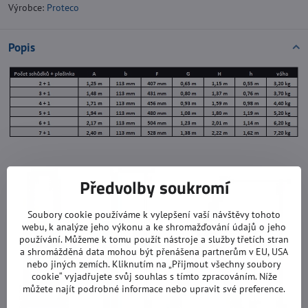
Výrobce:
Proteco
Popis
Předvolby soukromí
Soubory cookie používáme k vylepšení vaší návštěvy tohoto
webu, k analýze jeho výkonu a ke shromažďování údajů o jeho
používání. Můžeme k tomu použít nástroje a služby třetích stran
a shromážděná data mohou být přenášena partnerům v EU, USA
nebo jiných zemích. Kliknutím na „Přijmout všechny soubory
cookie“ vyjadřujete svůj souhlas s tímto zpracováním. Níže
můžete najít podrobné informace nebo upravit své preference.