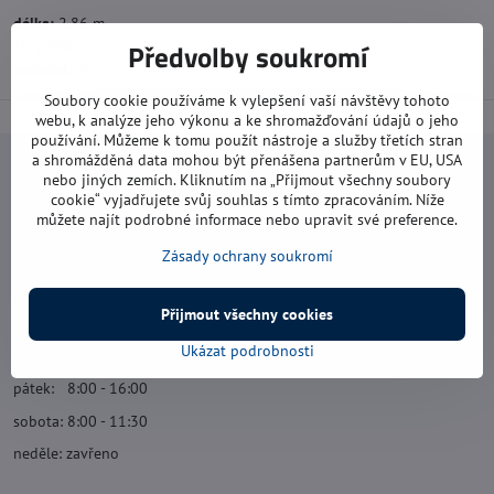
délka:
2,86 m
10 příček
Předvolby soukromí
materiál:
Al
Soubory cookie používáme k vylepšení vaší návštěvy tohoto
webu, k analýze jeho výkonu a ke shromažďování údajů o jeho
používání. Můžeme k tomu použít nástroje a služby třetích stran
a shromážděná data mohou být přenášena partnerům v EU, USA
Navštivte nás
nebo jiných zemích. Kliknutím na „Přijmout všechny soubory
cookie“ vyjadřujete svůj souhlas s tímto zpracováním. Níže
můžete najít podrobné informace nebo upravit své preference.
Otevírací doba:
Zásady ochrany soukromí
pondělí: 8:00 - 16:00
úterý: 8:00 - 17:00
Přijmout všechny cookies
středa: 8:00 - 16:00
Ukázat podrobnosti
čtvrtek: 8:00 - 17:00
pátek: 8:00 - 16:00
sobota: 8:00 - 11:30
neděle: zavřeno