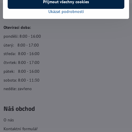
Přijmout všechny cookies
Ukázat podrobnosti
Navštivte nás
Otevírací doba:
pondělí: 8:00 - 16:00
úterý: 8:00 - 17:00
středa: 8:00 - 16:00
čtvrtek: 8:00 - 17:00
pátek: 8:00 - 16:00
sobota: 8:00 - 11:30
neděle: zavřeno
Náš obchod
O nás
Kontaktní formulář