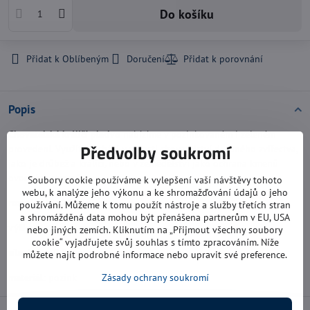
Do košíku
Přidat k Oblíbeným
Doručení
Popis
Chovatelské králičí pletivo
nabízíme v pozinkovaném i zeleném
Předvolby soukromí
provedení. Využití nachází v oblasti chovatelství drobného zvířectva,
jako je drůbež a králíci, nebo v zemědělství jako ochrana kmenů
ovocných stromů.
Soubory cookie používáme k vylepšení vaší návštěvy tohoto
webu, k analýze jeho výkonu a ke shromažďování údajů o jeho
rozměr oka:
25 mm
používání. Můžeme k tomu použít nástroje a služby třetích stran
a shromážděná data mohou být přenášena partnerům v EU, USA
výška pletiva:
1 m
nebo jiných zemích. Kliknutím na „Přijmout všechny soubory
cookie“ vyjadřujete svůj souhlas s tímto zpracováním. Níže
síla drátu:
0,8 mm
můžete najít podrobné informace nebo upravit své preference.
materiál:
pozink
Zásady ochrany soukromí