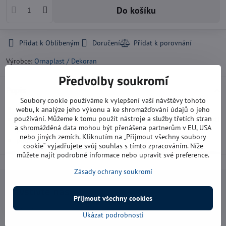
Do košíku
Přidat k Oblíbeným
Doručení
Výrobce:
Ornaplast / Dekoran
Předvolby soukromí
Popis
Soubory cookie používáme k vylepšení vaší návštěvy tohoto
pletivo okrasné
webu, k analýze jeho výkonu a ke shromažďování údajů o jeho
používání. Můžeme k tomu použít nástroje a služby třetích stran
je vyrobeno z pozinkovaných ocelových drátů s vysokou pevností
a shromážděná data mohou být přenášena partnerům v EU, USA
potažených PVC
nebo jiných zemích. Kliknutím na „Přijmout všechny soubory
používá se na oplocení zahrad a květinových záhonků
cookie“ vyjadřujete svůj souhlas s tímto zpracováním. Níže
můžete najít podrobné informace nebo upravit své preference.
Zásady ochrany soukromí
Navštivte nás
Přijmout všechny cookies
Otevírací doba:
Ukázat podrobnosti
pondělí: 8:00 - 16:00