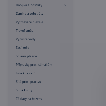
Hnojiva a postřiky
Zemina a substráty
Vytrhávače plevele
Travní směs
Výpustě vody
Sací koše
Solární plašiče
Přípravky proti slimákům
Tyče k rajčatům
Sítě proti ptactvu
Sirné knoty
Záplaty na bazény