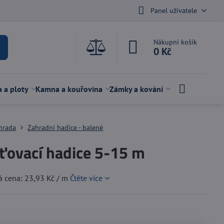
Panel uživatele
Nákupní košík
0 Kč
a a ploty
Kamna a kouřovina
Zámky a kování
hrada
Zahradní hadice - balené
ťovací hadice 5-15 m
á cena: 23,93 Kč / m
Čtěte více