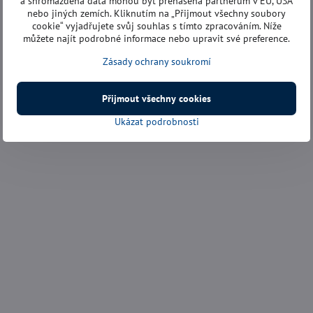
a shromážděná data mohou být přenášena partnerům v EU, USA
nebo jiných zemích. Kliknutím na „Přijmout všechny soubory
cookie“ vyjadřujete svůj souhlas s tímto zpracováním. Níže
můžete najít podrobné informace nebo upravit své preference.
Zásady ochrany soukromí
Přijmout všechny cookies
Ukázat podrobnosti