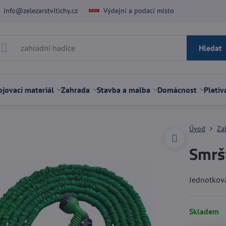
info@zelezarstvitichy.cz
Výdejní a podací místo
Hledat
jovací materiál
Zahrada
Stavba a malba
Domácnost
Pletiv
Úvod
Za
Smrš
Jednotkov
Skladem