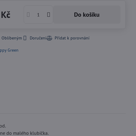
 Kč
Do košíku
k Oblíbeným
Doručení
ppy Green
od.
hne do malého klubíčka.