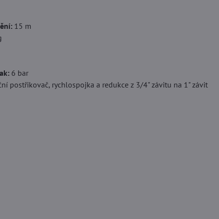
ění:
15 m
g
ak:
6 bar
ní postřikovač, rychlospojka a redukce z 3/4" závitu na 1" závit