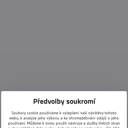
Předvolby soukromí
Soubory cookie používáme k vylepšení vaší návštěvy tohoto
webu, k analýze jeho výkonu a ke shromažďování údajů o jeho
používání. Můžeme k tomu použít nástroje a služby třetích stran