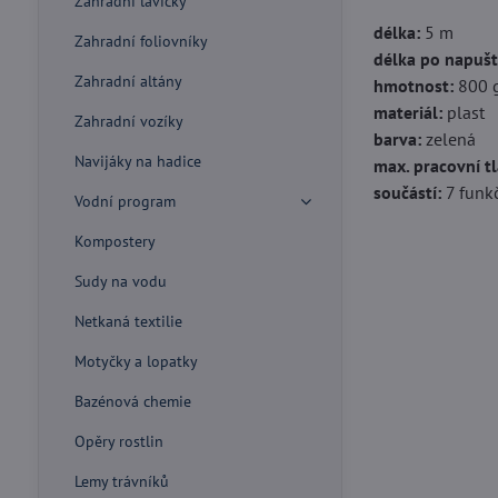
Zahradní lavičky
délka:
5 m
Zahradní foliovníky
délka po napušt
Zahradní altány
hmotnost:
800 
materiál:
plast
Zahradní vozíky
barva:
zelená
Navijáky na hadice
max. pracovní tl
součástí:
7 funkč
Vodní program
Kompostery
Sudy na vodu
Netkaná textilie
Motyčky a lopatky
Bazénová chemie
Opěry rostlin
Lemy trávníků