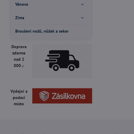
Vánoce
Zima
Broušení nožů, nůžek a seker
Doprava
zdarma
nad 2
000 ,-
Výdejní a
podací
místo