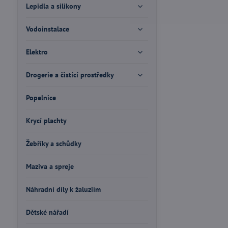
Lepidla a silikony
Vodoinstalace
Elektro
Drogerie a čistící prostředky
Popelnice
Krycí plachty
Žebříky a schůdky
Maziva a spreje
Náhradní díly k žaluziím
Dětské nářadí