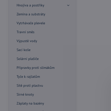
Hnojiva a postřiky
Zemina a substráty
Vytrhávače plevele
Travní směs
Výpustě vody
Sací koše
Solární plašiče
Přípravky proti slimákům
Tyče k rajčatům
Sítě proti ptactvu
Sirné knoty
Záplaty na bazény