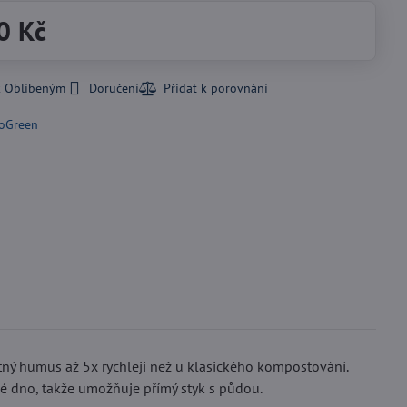
0 Kč
k Oblíbeným
Doručení
oGreen
ý humus až 5x rychleji než u klasického kompostování.
é dno, takže umožňuje přímý styk s půdou.