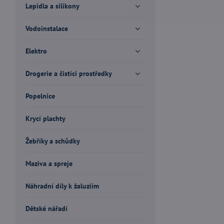
Lepidla a silikony
Vodoinstalace
Elektro
Drogerie a čistící prostředky
Popelnice
Krycí plachty
Žebříky a schůdky
Maziva a spreje
Náhradní díly k žaluziím
Dětské nářadí