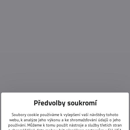
Předvolby soukromí
Soubory cookie používáme k vylepšení vaší návštěvy tohoto
webu, k analýze jeho výkonu a ke shromažďování údajů o jeho
používání. Můžeme k tomu použít nástroje a služby třetích stran