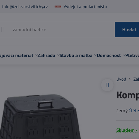
info@zelezarstvitichy.cz
Výdejní a podací místo
Hledat
jovací materiál
Zahrada
Stavba a malba
Domácnost
Pletiv
Úvod
Za
Komp
černý
Čtěte
Skladem -