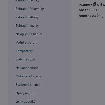
Zahradní lavičky
rozměry (Š x H x
Zahradní foliovníky
obsah:
600 l
hmotnost:
9 kg
Zahradní altány
Zahradní vozíky
Navijáky na hadice
Vodní program
Kompostery
Sudy na vodu
Netkaná textilie
Motyčky a lopatky
Bazénová chemie
Opěry rostlin
Lemy trávníků