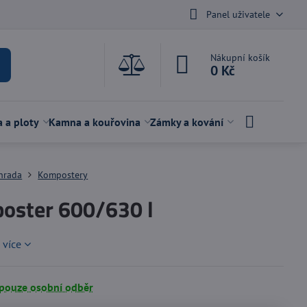
Panel uživatele
Nákupní košík
0 Kč
a a ploty
Kamna a kouřovina
Zámky a kování
hrada
Kompostery
oster 600/630 l
 více
 pouze osobní odběr