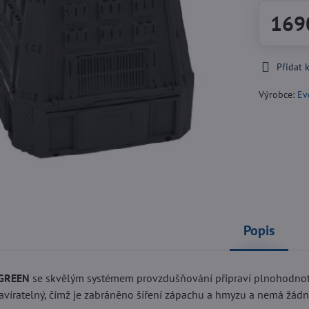
169
Přidat 
Výrobce:
Ev
Popis
OGREEN
se skvělým systémem provzdušňování připraví plnohodnotn
avíratelný, čímž je zabráněno šíření zápachu a hmyzu a nemá žádn