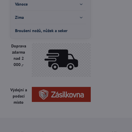
Vánoce
Zima
Broušení nožů, nůžek a seker
Doprava
zdarma
nad 2
000 ,-
Výdejní a
podací
místo