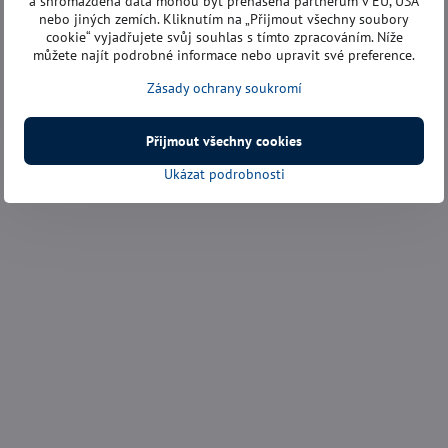
a shromážděná data mohou být přenášena partnerům v EU, USA
nebo jiných zemích. Kliknutím na „Přijmout všechny soubory
cookie“ vyjadřujete svůj souhlas s tímto zpracováním. Níže
můžete najít podrobné informace nebo upravit své preference.
Zásady ochrany soukromí
Přijmout všechny cookies
Ukázat podrobnosti