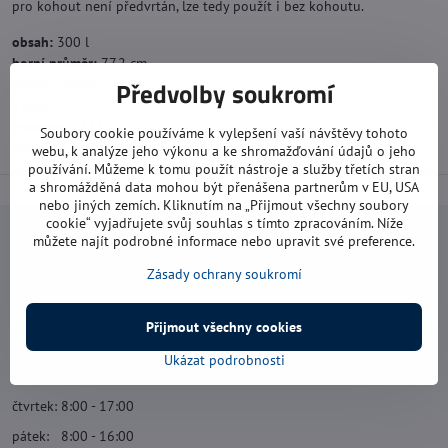
pro kohout není předvrtán, lze tedy použít i bez kohoutu.
obsah:
300 l
horní průměr:
77,2 cm
spodní průměr:
58,8 cm
Předvolby soukromí
výška:
86 cm
hmotnost:
7,13 kg
Soubory cookie používáme k vylepšení vaší návštěvy tohoto
materiál:
plast
webu, k analýze jeho výkonu a ke shromažďování údajů o jeho
používání. Můžeme k tomu použít nástroje a služby třetích stran
a shromážděná data mohou být přenášena partnerům v EU, USA
nebo jiných zemích. Kliknutím na „Přijmout všechny soubory
cookie“ vyjadřujete svůj souhlas s tímto zpracováním. Níže
Navštivte nás
můžete najít podrobné informace nebo upravit své preference.
Zásady ochrany soukromí
Otevírací doba:
pondělí: 8:00 - 16:00
Přijmout všechny cookies
úterý: 8:00 - 17:00
Ukázat podrobnosti
středa: 8:00 - 16:00
čtvrtek: 8:00 - 17:00
pátek: 8:00 - 16:00