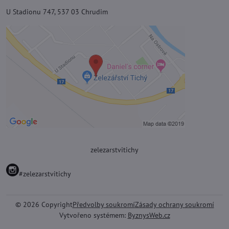
U Stadionu 747, 537 03 Chrudim
zelezarstvitichy
#zelezarstvitichy
©
2026
Copyright
Předvolby soukromí
Zásady ochrany soukromí
Vytvořeno systémem:
ByznysWeb.cz