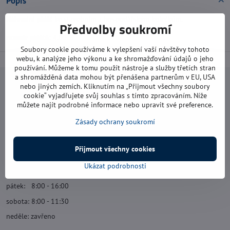
Popis
Náhradní plášť
ke stavebním a hospodářským kolečkům.
Předvolby soukromí
rozměr pláště:
4.00-8
Soubory cookie používáme k vylepšení vaší návštěvy tohoto
webu, k analýze jeho výkonu a ke shromažďování údajů o jeho
používání. Můžeme k tomu použít nástroje a služby třetích stran
a shromážděná data mohou být přenášena partnerům v EU, USA
Navštivte nás
nebo jiných zemích. Kliknutím na „Přijmout všechny soubory
cookie“ vyjadřujete svůj souhlas s tímto zpracováním. Níže
můžete najít podrobné informace nebo upravit své preference.
Otevírací doba:
Zásady ochrany soukromí
pondělí: 8:00 - 16:00
úterý: 8:00 - 17:00
Přijmout všechny cookies
středa: 8:00 - 16:00
Ukázat podrobnosti
čtvrtek: 8:00 - 17:00
pátek: 8:00 - 16:00
sobota: 8:00 - 11:30
neděle: zavřeno