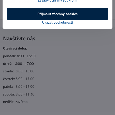
Zásady ochrany soukromí
Dezinfikuje všechny typy bazénů;
Likviduje řasy a zabraňuje jejich růstu;
Zvyšuje obsah aktivního chlóru;
Přijmout všechny cookies
Ukázat podrobnosti
Navštivte nás
Otevírací doba:
pondělí: 8:00 - 16:00
úterý: 8:00 - 17:00
středa: 8:00 - 16:00
čtvrtek: 8:00 - 17:00
pátek: 8:00 - 16:00
sobota: 8:00 - 11:30
neděle: zavřeno