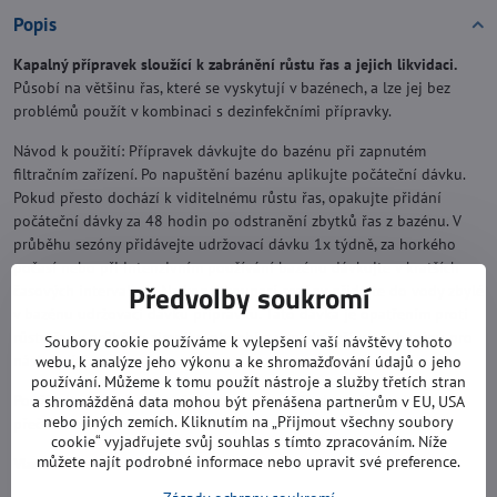
Popis
Kapalný přípravek sloužící k zabránění růstu řas a jejich likvidaci.
Působí na většinu řas, které se vyskytují v bazénech, a lze jej bez
problémů použít v kombinaci s dezinfekčními přípravky.
Návod k použití: Přípravek dávkujte do bazénu při zapnutém
filtračním zařízení. Po napuštění bazénu aplikujte počáteční dávku.
Pokud přesto dochází k viditelnému růstu řas, opakujte přidání
počáteční dávky za 48 hodin po odstranění zbytků řas z bazénu. V
průběhu sezóny přidávejte udržovací dávku 1x týdně, za horkého
počasí nebo při intenzivním používání bazénu dávkujte v kratších
Předvolby soukromí
časových intervalech. Na konci koupací sezóny přidejte do vody zbylé
v bazénu udržovací dávku přípravku. Tato dávka je opatřením proti
růstu řas v průběhu zimního období a usnadní přípravu bazénu pro
Soubory cookie používáme k vylepšení vaší návštěvy tohoto
následující sezónu.
webu, k analýze jeho výkonu a ke shromažďování údajů o jeho
používání. Můžeme k tomu použít nástroje a služby třetích stran
Používejte biocidy bezpečným způsobem. Před použitím si vždy
a shromážděná data mohou být přenášena partnerům v EU, USA
nebo jiných zemích. Kliknutím na „Přijmout všechny soubory
přečtěte označení a informace o přípravku.
cookie“ vyjadřujete svůj souhlas s tímto zpracováním. Níže
můžete najít podrobné informace nebo upravit své preference.
Vlastnosti