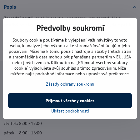
Popis
Zahradní postřikovač je praktický pomocník pro zahrádkáře a
Předvolby soukromí
používá se hlavně pro ošetřování rostlin, keřů a stromů, dále pak k
likvidaci plevelů a boji proti nákazám.
Soubory cookie používáme k vylepšení vaší návštěvy tohoto
materiál: plast
webu, k analýze jeho výkonu a ke shromažďování údajů o jeho
používání. Můžeme k tomu použít nástroje a služby třetích stran
a shromážděná data mohou být přenášena partnerům v EU, USA
nebo jiných zemích. Kliknutím na „Přijmout všechny soubory
cookie“ vyjadřujete svůj souhlas s tímto zpracováním. Níže
Navštivte nás
můžete najít podrobné informace nebo upravit své preference.
Zásady ochrany soukromí
Otevírací doba:
pondělí: 8:00 - 16:00
Přijmout všechny cookies
úterý: 8:00 - 17:00
Ukázat podrobnosti
středa: 8:00 - 16:00
čtvrtek: 8:00 - 17:00
pátek: 8:00 - 16:00