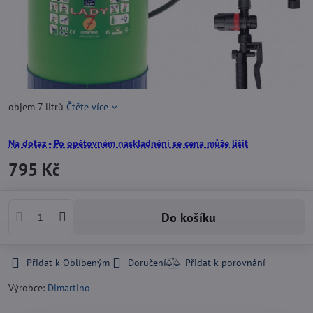
objem 7 litrů
Čtěte více
Na dotaz - Po opětovném naskladnění se cena může lišit
795 Kč
Do košíku
Přidat k Oblíbeným
Doručení
Výrobce:
Dimartino