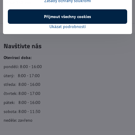
Zásady ochrany soukromí
Délka: 230 mm
Výška: 20 mm
Hmotnost: 270 g
Přijmout všechny cookies
Ukázat podrobnosti
Navštivte nás
Otevírací doba:
pondělí: 8:00 - 16:00
úterý: 8:00 - 17:00
středa: 8:00 - 16:00
čtvrtek: 8:00 - 17:00
pátek: 8:00 - 16:00
sobota: 8:00 - 11:30
neděle: zavřeno