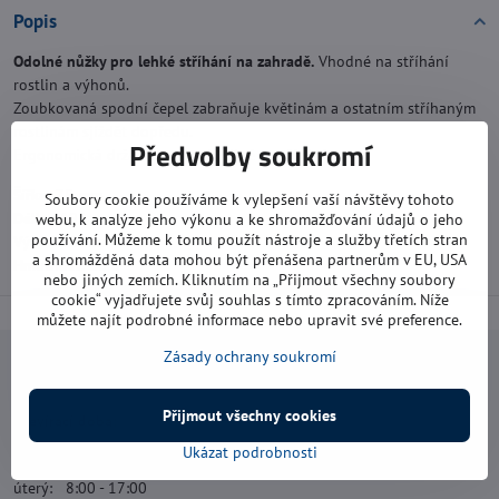
Popis
Odolné nůžky pro lehké stříhání na zahradě.
Vhodné na stříhání
rostlin a výhonů.
Zoubkovaná spodní čepel zabraňuje květinám a ostatním stříhaným
rostlinám sjíždět dopředu.
Předvolby soukromí
Ergonomická držadla pro pohodlné používání.
Šířka:
75 mm
Soubory cookie používáme k vylepšení vaší návštěvy tohoto
Délka:
192 mm
webu, k analýze jeho výkonu a ke shromažďování údajů o jeho
používání. Můžeme k tomu použít nástroje a služby třetích stran
Výška:
20 mm
a shromážděná data mohou být přenášena partnerům v EU, USA
Hmotnost:
60 g
nebo jiných zemích. Kliknutím na „Přijmout všechny soubory
cookie“ vyjadřujete svůj souhlas s tímto zpracováním. Níže
můžete najít podrobné informace nebo upravit své preference.
Zásady ochrany soukromí
Navštivte nás
Přijmout všechny cookies
Otevírací doba:
Ukázat podrobnosti
pondělí: 8:00 - 16:00
úterý: 8:00 - 17:00