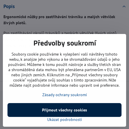
Popis
Ergonomické nůžky pro zastřihávání trávníku a malých větviček
živých plotů.
Pro zastřihávání okrajů trávníků a tenkých větviček živých plotů.
Úhel střihu je nastavitelný v rozsahu 180°.
Předvolby soukromí
Ergonomicky tvarovaná rukojeť s ochranou prstů.
Soubory cookie používáme k vylepšení vaší návštěvy tohoto
Šířka:
34 mm
webu, k analýze jeho výkonu a ke shromažďování údajů o jeho
Délka:
345 mm
používání. Můžeme k tomu použít nástroje a služby třetích stran
Výška:
118 mm
a shromážděná data mohou být přenášena partnerům v EU, USA
Hmotnost:
250 g
nebo jiných zemích. Kliknutím na „Přijmout všechny soubory
cookie“ vyjadřujete svůj souhlas s tímto zpracováním. Níže
můžete najít podrobné informace nebo upravit své preference.
Zásady ochrany soukromí
Navštivte nás
Přijmout všechny cookies
Otevírací doba:
Ukázat podrobnosti
pondělí: 8:00 - 16:00