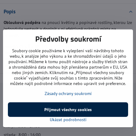
Popis
Oblouková podpěra
na pnoucí květiny a popínavé rostliny, kterou lze
jednoduše sestavit a doplnit s ní efektivně prázdná místa na
zahradě.
Předvolby soukromí
rozměry (V x Š x H):
240 x 140 x 37 cm
Soubory cookie používáme k vylepšení vaší návštěvy tohoto
rozměr balení(V x Š x H):
54 x 20 x 4,5 cm
webu, k analýze jeho výkonu a ke shromažďování údajů o jeho
materiál:
kov
používání. Můžeme k tomu použít nástroje a služby třetích stran
barva:
zelená
a shromážděná data mohou být přenášena partnerům v EU, USA
nebo jiných zemích. Kliknutím na „Přijmout všechny soubory
cookie“ vyjadřujete svůj souhlas s tímto zpracováním. Níže
můžete najít podrobné informace nebo upravit své preference.
Zásady ochrany soukromí
Navštivte nás
Otevírací doba:
Přijmout všechny cookies
pondělí: 8:00 - 16:00
Ukázat podrobnosti
úterý: 8:00 - 17:00
středa: 8:00 - 16:00