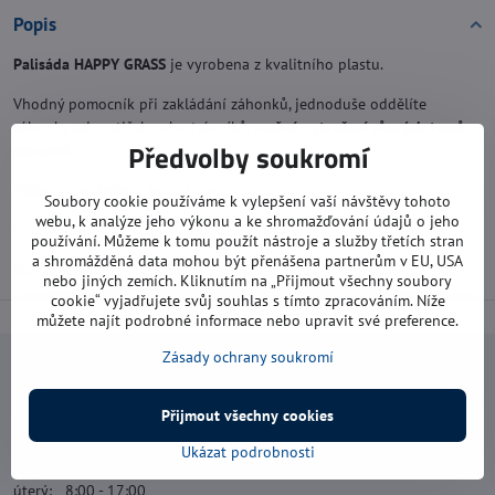
Popis
Palisáda HAPPY GRASS
je vyrobena z kvalitního plastu.
Vhodný pomocník při zakládání záhonků, jednoduše oddělíte
záhonky od cestiček nebo trávníků,
možné vytvoření různých tvarů
Předvolby soukromí
záhonků
.
Výška
7 cm,
délka
1 ks - 13 cm
Soubory cookie používáme k vylepšení vaší návštěvy tohoto
webu, k analýze jeho výkonu a ke shromažďování údajů o jeho
V balení je
24 ks
o celkové délce
3,1 m
používání. Můžeme k tomu použít nástroje a služby třetích stran
a shromážděná data mohou být přenášena partnerům v EU, USA
Barva:
terakota
nebo jiných zemích. Kliknutím na „Přijmout všechny soubory
cookie“ vyjadřujete svůj souhlas s tímto zpracováním. Níže
můžete najít podrobné informace nebo upravit své preference.
Zásady ochrany soukromí
Navštivte nás
Přijmout všechny cookies
Otevírací doba:
Ukázat podrobnosti
pondělí: 8:00 - 16:00
úterý: 8:00 - 17:00