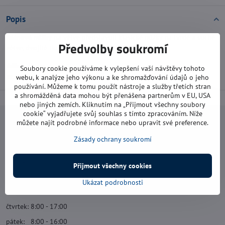
Popis
Ráčnové nůžky
na větve představují klasické nůžky na tvrdé a suché
Předvolby soukromí
větve, dvojité tlumiče pak chrání vaše zápěstí.
délka:
75 cm
Soubory cookie používáme k vylepšení vaší návštěvy tohoto
pr. střihu:
18 mm
webu, k analýze jeho výkonu a ke shromažďování údajů o jeho
používání. Můžeme k tomu použít nástroje a služby třetích stran
a shromážděná data mohou být přenášena partnerům v EU, USA
nebo jiných zemích. Kliknutím na „Přijmout všechny soubory
cookie“ vyjadřujete svůj souhlas s tímto zpracováním. Níže
můžete najít podrobné informace nebo upravit své preference.
Navštivte nás
Zásady ochrany soukromí
Otevírací doba:
pondělí: 8:00 - 16:00
Přijmout všechny cookies
úterý: 8:00 - 17:00
Ukázat podrobnosti
středa: 8:00 - 16:00
čtvrtek: 8:00 - 17:00
pátek: 8:00 - 16:00