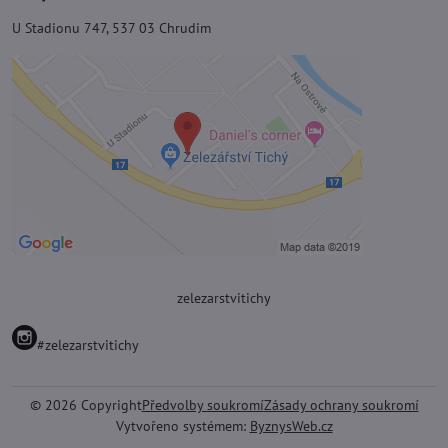
U Stadionu 747, 537 03 Chrudim
zelezarstvitichy
#zelezarstvitichy
©
2026
Copyright
Předvolby soukromí
Zásady ochrany soukromí
Vytvořeno systémem:
ByznysWeb.cz