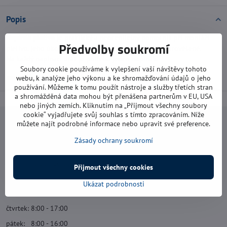
Popis
Napínák pletiva
je praktický a neocenitelný pomocník při montáži
Předvolby soukromí
pletivo, jeho úkolem je vypnout pletivo, aby nebylo prověšené.
Na každý napínací drát je potřeba jeden napínák.
Soubory cookie používáme k vylepšení vaší návštěvy tohoto
materiál:
zinek, zelený nátěř
webu, k analýze jeho výkonu a ke shromažďování údajů o jeho
používání. Můžeme k tomu použít nástroje a služby třetích stran
a shromážděná data mohou být přenášena partnerům v EU, USA
nebo jiných zemích. Kliknutím na „Přijmout všechny soubory
cookie“ vyjadřujete svůj souhlas s tímto zpracováním. Níže
můžete najít podrobné informace nebo upravit své preference.
Navštivte nás
Zásady ochrany soukromí
Otevírací doba:
pondělí: 8:00 - 16:00
Přijmout všechny cookies
úterý: 8:00 - 17:00
Ukázat podrobnosti
středa: 8:00 - 16:00
čtvrtek: 8:00 - 17:00
pátek: 8:00 - 16:00