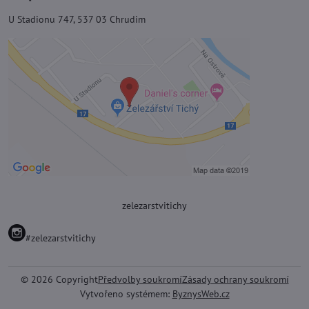
U Stadionu 747, 537 03 Chrudim
zelezarstvitichy
#zelezarstvitichy
©
2026
Copyright
Předvolby soukromí
Zásady ochrany soukromí
Vytvořeno systémem:
ByznysWeb.cz