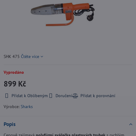
SHK 475
Čtěte více
Vyprodáno
899 Kč
Přidat k Oblíbeným
Doručení
Výrobce:
Sharks
Popis
Cenově zajímavá
polyfúzní svářečka plastových trubek
s rychlým