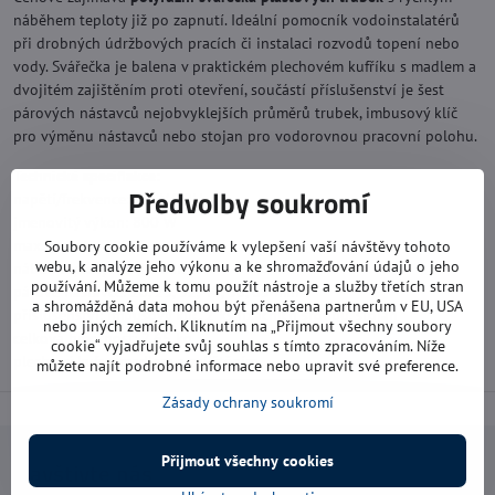
náběhem teploty již po zapnutí. Ideální pomocník vodoinstalatérů
při drobných údržbových pracích či instalaci rozvodů topení nebo
vody. Svářečka je balena v praktickém plechovém kufříku s madlem a
dvojitém zajištěním proti otevření, součástí příslušenství je šest
párových nástavců nejobvyklejších průměrů trubek, imbusový klíč
pro výměnu nástavců nebo stojan pro vodorovnou pracovní polohu.
Technické specifiakce:
Předvolby soukromí
napětí/frekvence: 230V/50Hz
jmenovitý výkon: 800 W
max. teplota: 300°C
Soubory cookie používáme k vylepšení vaší návštěvy tohoto
webu, k analýze jeho výkonu a ke shromažďování údajů o jeho
náběh teploty: do 15 minut
používání. Můžeme k tomu použít nástroje a služby třetích stran
párové nástavce: 20, 25, 32, 40, 50, 63 mm
a shromážděná data mohou být přenášena partnerům v EU, USA
příslušenství: imbusový klíč, 2 ks fixačních šroubů, stojan
nebo jiných zemích. Kliknutím na „Přijmout všechny soubory
celková hmotnost: 2,65 kg
cookie“ vyjadřujete svůj souhlas s tímto zpracováním. Níže
plechový kufr s madlem a zajištěním
můžete najít podrobné informace nebo upravit své preference.
Zásady ochrany soukromí
Přijmout všechny cookies
Navštivte nás