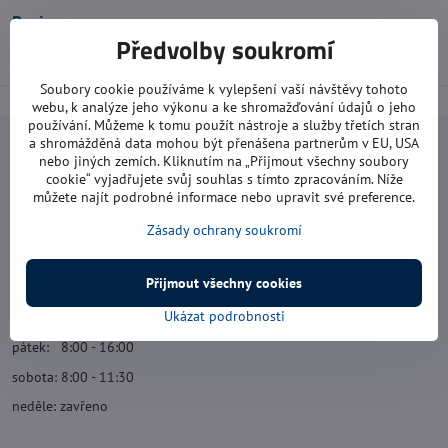
Popis
Předvolby soukromí
Katalogové číslo: 447843
Soubory cookie používáme k vylepšení vaší návštěvy tohoto
webu, k analýze jeho výkonu a ke shromažďování údajů o jeho
používání. Můžeme k tomu použít nástroje a služby třetích stran
a shromážděná data mohou být přenášena partnerům v EU, USA
Navštivte nás
nebo jiných zemích. Kliknutím na „Přijmout všechny soubory
cookie“ vyjadřujete svůj souhlas s tímto zpracováním. Níže
můžete najít podrobné informace nebo upravit své preference.
Otevírací doba:
pondělí: 8:00 - 16:00
Zásady ochrany soukromí
úterý: 8:00 - 17:00
Přijmout všechny cookies
středa: 8:00 - 16:00
Ukázat podrobnosti
čtvrtek: 8:00 - 17:00
pátek: 8:00 - 16:00
sobota: 8:00 - 11:30
neděle: zavřeno