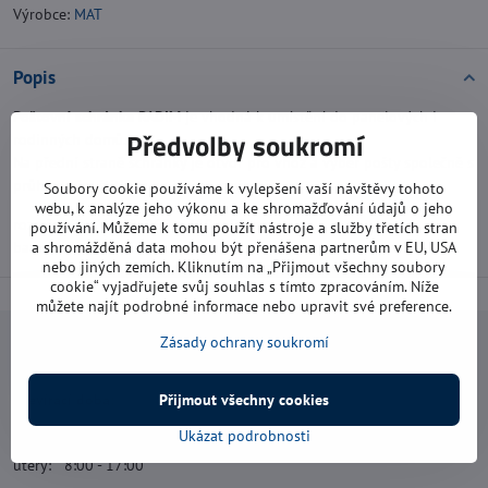
Výrobce:
MAT
Popis
Poštovní schránka RADIM
je vhodná k umístění do panelových i
Předvolby soukromí
rodinných domů.
Na přední straně schránky je otvor pro vhoz a výběr pošty společně s
průhledným štítkem na jméno a zámečkem.
Soubory cookie používáme k vylepšení vaší návštěvy tohoto
webu, k analýze jeho výkonu a ke shromažďování údajů o jeho
rozměry (Š x V x H): 260 x 310 x 90 mm
používání. Můžeme k tomu použít nástroje a služby třetích stran
barva: bílá
a shromážděná data mohou být přenášena partnerům v EU, USA
nebo jiných zemích. Kliknutím na „Přijmout všechny soubory
cookie“ vyjadřujete svůj souhlas s tímto zpracováním. Níže
můžete najít podrobné informace nebo upravit své preference.
Zásady ochrany soukromí
Navštivte nás
Otevírací doba:
Přijmout všechny cookies
pondělí: 8:00 - 16:00
Ukázat podrobnosti
úterý: 8:00 - 17:00