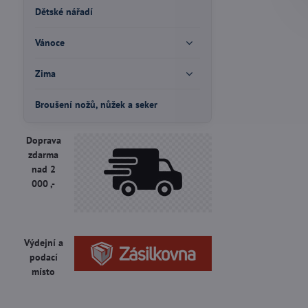
Dětské nářadí
Vánoce
Zima
Broušení nožů, nůžek a seker
Doprava
zdarma
nad 2
000 ,-
Výdejní a
podací
místo