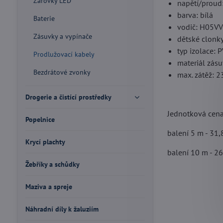
Žárovky LED
napětí/proud
barva: bílá
Baterie
vodič: H05V
Zásuvky a vypínače
dětské clonk
typ izolace: 
Prodlužovací kabely
materiál zásuv
Bezdrátové zvonky
max. zátěž: 
Drogerie a čistící prostředky
Jednotková cena
Popelnice
balení 5 m - 31,
Krycí plachty
balení 10 m - 26
Žebříky a schůdky
Maziva a spreje
Náhradní díly k žaluziím