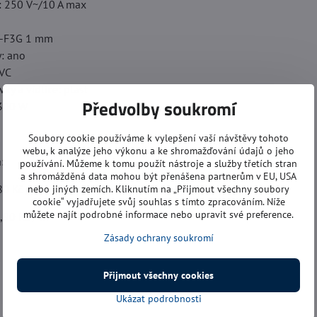
: 250 V~/10 A max
V-F3G 1 mm
y: ano
PVC
ky a vidlice: plast
Předvolby soukromí
2300 W
Soubory cookie používáme k vylepšení vaší návštěvy tohoto
webu, k analýze jeho výkonu a ke shromažďování údajů o jeho
:
používání. Můžeme k tomu použít nástroje a služby třetích stran
a shromážděná data mohou být přenášena partnerům v EU, USA
80 Kč / m
nebo jiných zemích. Kliknutím na „Přijmout všechny soubory
cookie“ vyjadřujete svůj souhlas s tímto zpracováním. Níže
můžete najít podrobné informace nebo upravit své preference.
,90 Kč / m
Zásady ochrany soukromí
Přijmout všechny cookies
Ukázat podrobnosti