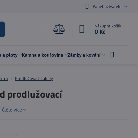
Panel uživatele
Nákupní košík
0 Kč
a a ploty
Kamna a kouřovina
Zámky a kování
ektro
Prodlužovací kabely
d prodlužovací
m
Čtěte více