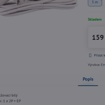
5 m
Skladem
159
Přidat 
Výrobce:
Em
Popis
žovací bílý
: 1 x 2P + EP