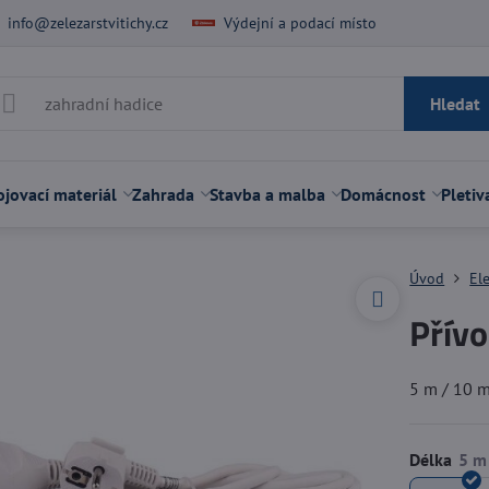
info@zelezarstvitichy.cz
Výdejní a podací místo
Hledat
jovací materiál
Zahrada
Stavba a malba
Domácnost
Pletiv
Úvod
El
Přívo
5 m / 10 
Délka