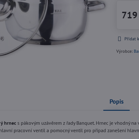
719
Přidat 
Výrobce:
Ba
Popis
ý hrnec
s pákovým uzávěrem z řady Banquet. Hrnec je vhodný na v
lavní pracovní ventil a pomocný ventil pro případ zanešení hlavn