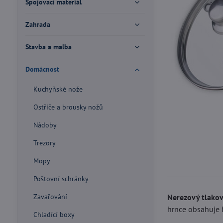
Spojovací materiál
Zahrada
Stavba a malba
Domácnost
Kuchyňské nože
Ostřiče a brousky nožů
Nádoby
Trezory
Mopy
Poštovní schránky
Nerezový tlakov
Zavařování
hrnce obsahuje h
Chladící boxy