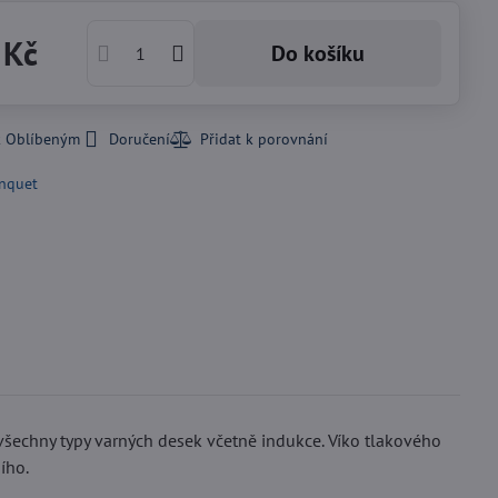
 Kč
Do košíku
k Oblíbeným
Doručení
nquet
šechny typy varných desek včetně indukce. Víko tlakového
ího.