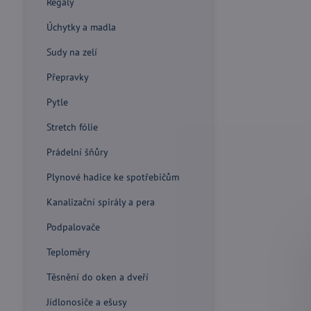
Regály
Úchytky a madla
Sudy na zelí
Přepravky
Pytle
Stretch fólie
Prádelní šňůry
Plynové hadice ke spotřebičům
Kanalizační spirály a pera
Podpalovače
Teploměry
Těsnění do oken a dveří
Jídlonosiče a ešusy