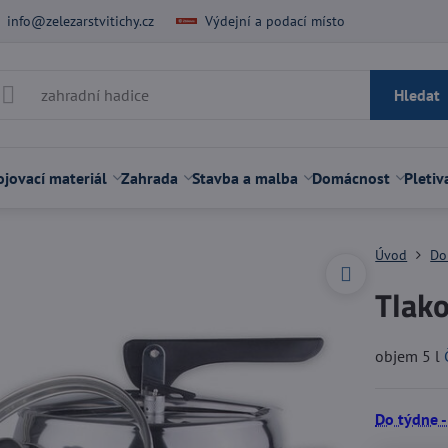
info@zelezarstvitichy.cz
Výdejní a podací místo
Hledat
jovací materiál
Zahrada
Stavba a malba
Domácnost
Pletiv
Úvod
Do
Tlako
objem 5 l
Do týdne -