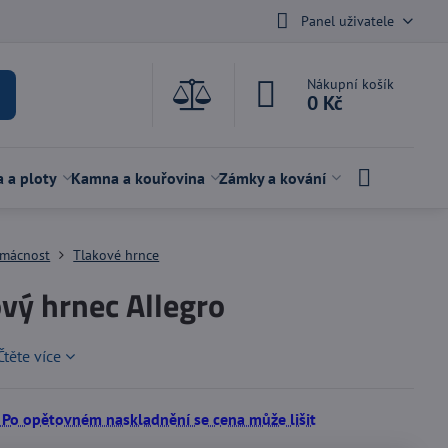
Panel uživatele
Nákupní košík
0 Kč
a a ploty
Kamna a kouřovina
Zámky a kování
mácnost
Tlakové hrnce
vý hrnec Allegro
Čtěte více
 Po opětovném naskladnění se cena může lišit