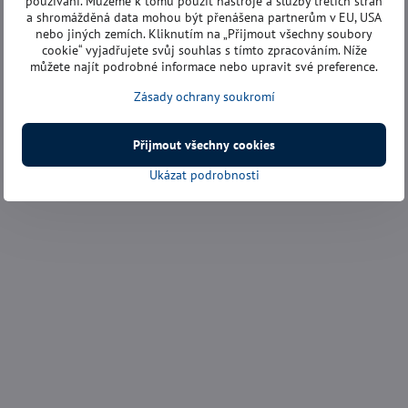
používání. Můžeme k tomu použít nástroje a služby třetích stran
a shromážděná data mohou být přenášena partnerům v EU, USA
nebo jiných zemích. Kliknutím na „Přijmout všechny soubory
cookie“ vyjadřujete svůj souhlas s tímto zpracováním. Níže
můžete najít podrobné informace nebo upravit své preference.
Zásady ochrany soukromí
Přijmout všechny cookies
Ukázat podrobnosti