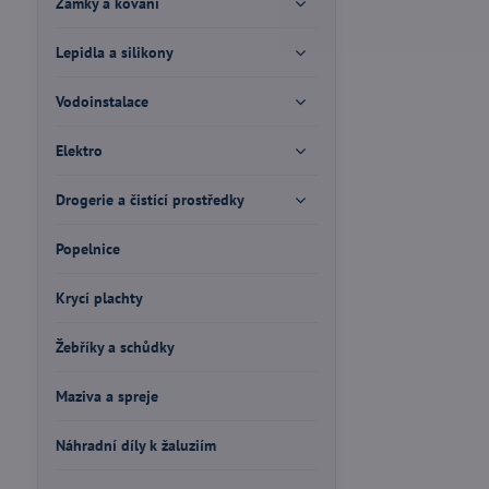
Zámky a kování
Lepidla a silikony
Vodoinstalace
Elektro
Drogerie a čistící prostředky
Popelnice
Krycí plachty
Žebříky a schůdky
Maziva a spreje
Náhradní díly k žaluziím