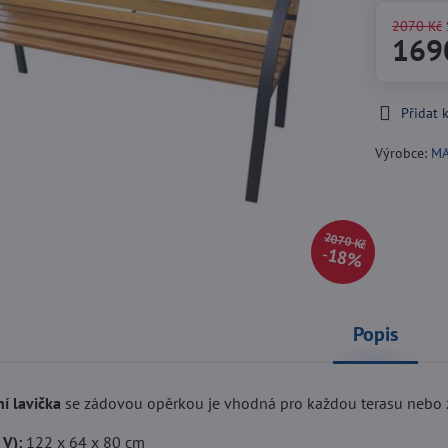
2070 Kč
169
Přidat 
Výrobce:
M
2070 Kč
18%
Popis
í lavička
se zádovou opěrkou je vhodná pro každou terasu nebo 
 V):
122 x 64 x 80 cm