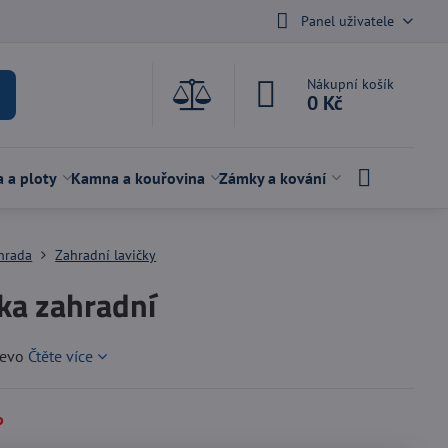
Panel uživatele
Nákupní košík
0 Kč
a a ploty
Kamna a kouřovina
Zámky a kování
hrada
Zahradní lavičky
ka zahradní
řevo
Čtěte více
o