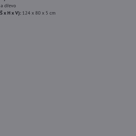
 a dřevo
Š x H x V):
124 x 80 x 5 cm
g