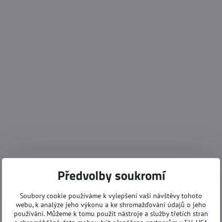
Předvolby soukromí
Soubory cookie používáme k vylepšení vaší návštěvy tohoto
webu, k analýze jeho výkonu a ke shromažďování údajů o jeho
používání. Můžeme k tomu použít nástroje a služby třetích stran