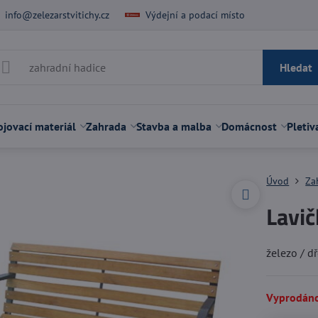
info@zelezarstvitichy.cz
Výdejní a podací místo
Hledat
jovací materiál
Zahrada
Stavba a malba
Domácnost
Pletiv
Úvod
Za
Lavič
železo / d
Vyprodán