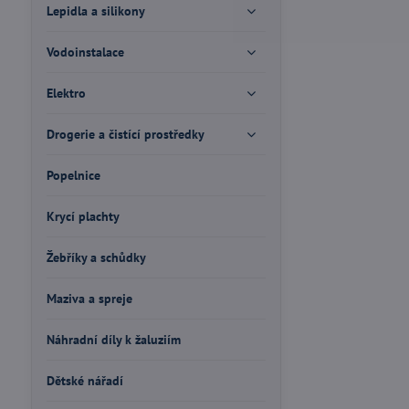
Lepidla a silikony
Vodoinstalace
Elektro
Drogerie a čistící prostředky
Popelnice
Krycí plachty
Žebříky a schůdky
Maziva a spreje
Náhradní díly k žaluziím
Dětské nářadí