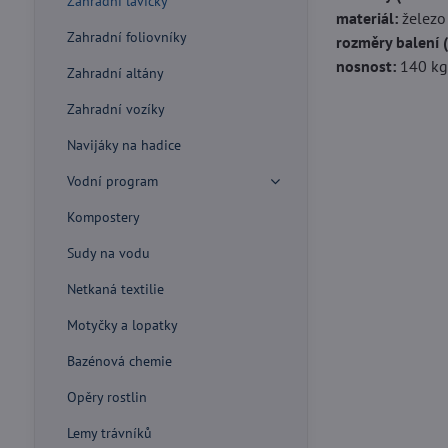
Zahradní lavičky
materiál:
železo
Zahradní foliovníky
rozměry balení (
nosnost:
140 k
Zahradní altány
Zahradní vozíky
Navijáky na hadice
Vodní program
Kompostery
Sudy na vodu
Netkaná textilie
Motyčky a lopatky
Bazénová chemie
Opěry rostlin
Lemy trávníků