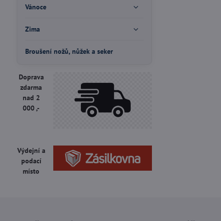
Vánoce
Zima
Broušení nožů, nůžek a seker
Doprava
zdarma
nad 2
000 ,-
Výdejní a
podací
místo