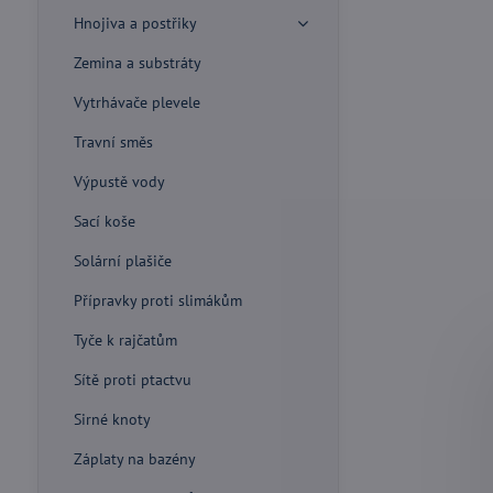
Hnojiva a postřiky
Zemina a substráty
Vytrhávače plevele
Travní směs
Výpustě vody
Sací koše
Solární plašiče
Přípravky proti slimákům
Tyče k rajčatům
Sítě proti ptactvu
Sirné knoty
Záplaty na bazény