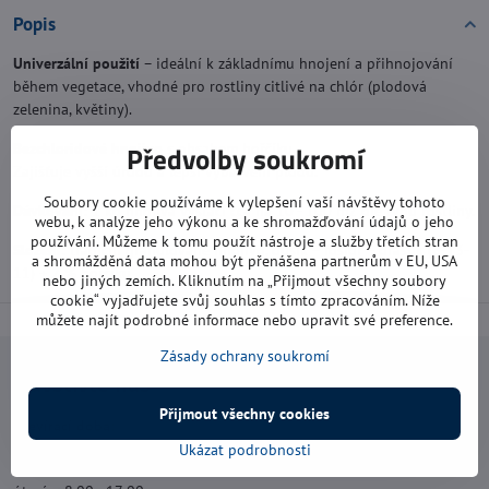
Popis
Univerzální použití
– ideální k základnímu hnojení a přihnojování
během vegetace, vhodné pro rostliny citlivé na chlór (plodová
zelenina, květiny).
Předvolby soukromí
Bezchloridové hnojivo
s obsahem hořčíku.
Zajišťuje vyšší úrodu a lepší vybarvení plodů.
Soubory cookie používáme k vylepšení vaší návštěvy tohoto
Dávkování:
1 kg hnojiva vystačí cca na 10 - 100 m2 dle typu rostliny.
webu, k analýze jeho výkonu a ke shromažďování údajů o jeho
používání. Můžeme k tomu použít nástroje a služby třetích stran
Složení:
tradiční granulované hnojivo, dusík – fosfor – draslík (8-13-
a shromážděná data mohou být přenášena partnerům v EU, USA
11) + 2 % hořčíku
nebo jiných zemích. Kliknutím na „Přijmout všechny soubory
cookie“ vyjadřujete svůj souhlas s tímto zpracováním. Níže
můžete najít podrobné informace nebo upravit své preference.
Zásady ochrany soukromí
Navštivte nás
Přijmout všechny cookies
Otevírací doba:
Ukázat podrobnosti
pondělí: 8:00 - 16:00